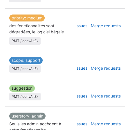
priority: medium
des fonctionnalités sont
Issues
·
Merge requests
dégradées, le logiciel bégaie
PMT / convAltEx
scope: support
Issues
·
Merge requests
PMT / convAltEx
suggestion
Issues
·
Merge requests
PMT / convAltEx
userstory: admin
Seuls les admin accèdent à
Issues
·
Merge requests
cette fonctionnalité