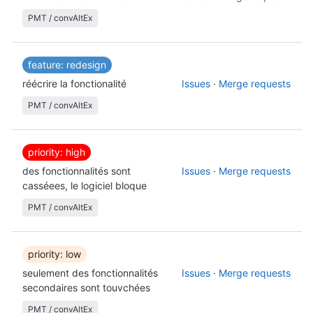
PMT / convAltEx
feature: redesign
réécrire la fonctionalité
Issues
·
Merge requests
PMT / convAltEx
priority: high
des fonctionnalités sont
Issues
·
Merge requests
casséees, le logiciel bloque
PMT / convAltEx
priority: low
seulement des fonctionnalités
Issues
·
Merge requests
secondaires sont touvchées
PMT / convAltEx