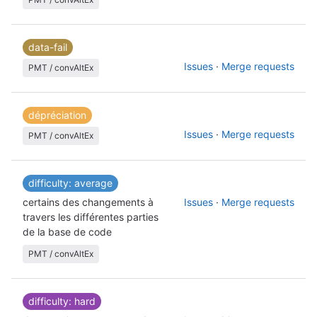
data-fail
Issues
·
Merge requests
PMT / convAltEx
dépréciation
Issues
·
Merge requests
PMT / convAltEx
difficulty: average
certains des changements à
Issues
·
Merge requests
travers les différentes parties
de la base de code
PMT / convAltEx
difficulty: hard