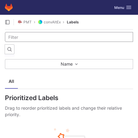
GitLab
Toggle navig
Menu
Skip to content
PMT
convAltEx
Labels
Name
All
Prioritized Labels
Drag to reorder prioritized labels and change their relative
priority.