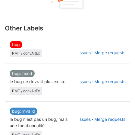
Other Labels
bug
Issues
·
Merge requests
PMT / convAltEx
bug: fixed
le bug ne devrait plus exister
Issues
·
Merge requests
PMT / convAltEx
bug: invalid
le bug n'est pas un bug, mais
Issues
·
Merge requests
une fonctionnalité
PMT / convAltEx