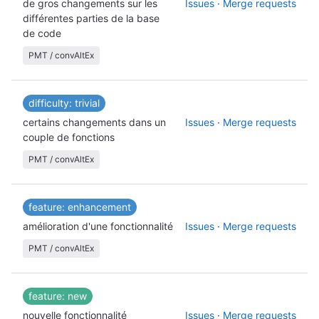
de gros changements sur les
Issues
·
Merge requests
différentes parties de la base
de code
PMT / convAltEx
difficulty: trivial
certains changements dans un
Issues
·
Merge requests
couple de fonctions
PMT / convAltEx
feature: enhancement
amélioration d'une fonctionnalité
Issues
·
Merge requests
PMT / convAltEx
feature: new
nouvelle fonctionnalité
Issues
·
Merge requests