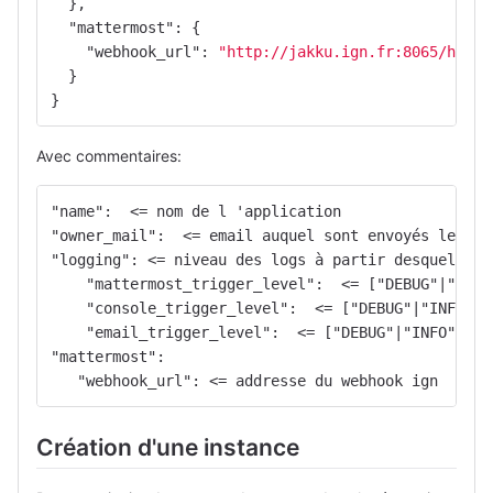
},
"mattermost"
:
{
"webhook_url"
:
"http://jakku.ign.fr:8065/hooks
}
}
Avec commentaires:
"name":  <= nom de l 'application
"owner_mail":  <= email auquel sont envoyés les lo
"logging": <= niveau des logs à partir desquels le
    "mattermost_trigger_level":  <= ["DEBUG"|"INFO
    "console_trigger_level":  <= ["DEBUG"|"INFO"|"
    "email_trigger_level":  <= ["DEBUG"|"INFO"|"WA
"mattermost":
   "webhook_url": <= addresse du webhook ign
Création d'une instance