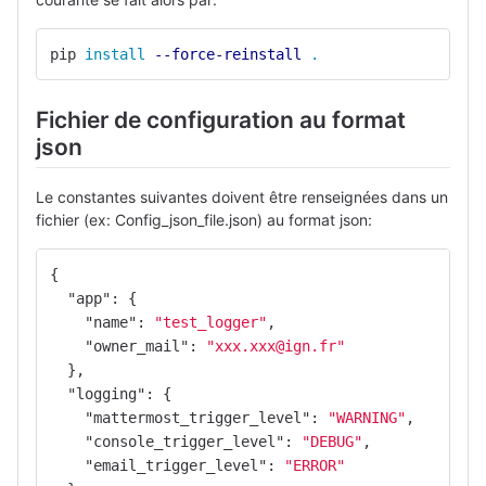
pip 
install
--force-reinstall
.
Fichier de configuration au format
json
Le constantes suivantes doivent être renseignées dans un
fichier (ex: Config_json_file.json) au format json:
{
"app"
:
{
"name"
:
"test_logger"
,
"owner_mail"
:
"xxx.xxx@ign.fr"
},
"logging"
:
{
"mattermost_trigger_level"
:
"WARNING"
,
"console_trigger_level"
:
"DEBUG"
,
"email_trigger_level"
:
"ERROR"