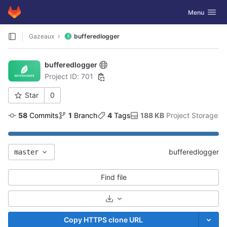
GitLab
Toggle navig
Menu
Skip to content
Gazeaux
bufferedlogger
bufferedlogger
Project ID: 701
Star
0
58
 Commits
1
 Branch
4
 Tags
188 KB
 Project Storage
bufferedlogger
master
Find file
Select Archive Format
Copy HTTPS clone URL