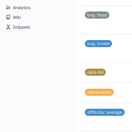
Analytics
bug: fixed
Wiki
Snippets
bug: invalid
data-fail
dépréciation
difficulty: average