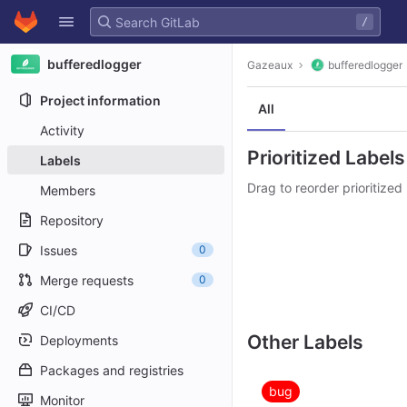
GitLab
/
Skip to content
bufferedlogger
Gazeaux
bufferedlogger
Project information
All
Activity
Prioritized Labels
Labels
Drag to reorder prioritized 
Members
Repository
Issues
0
Merge requests
0
CI/CD
Other Labels
Deployments
Packages and registries
bug
Monitor