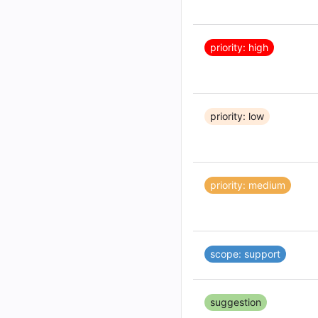
priority: high
priority: low
priority: medium
scope: support
suggestion