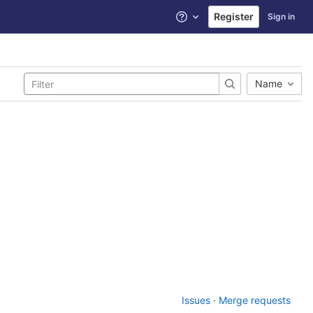
Register
Sign in
Help
Name
Issues
·
Merge requests